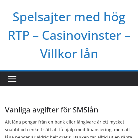
Skip
Spelsajter med hög
to
content
RTP – Casinovinster –
Villkor lån
Vanliga avgifter för SMSlån
Att låna pengar från en bank eller långivare är ett mycket
snabbt och enkelt sätt att få hjälp med finansiering, men att
låna pengar är aldrig helt gratis. Banken tar alltid ut en ränta