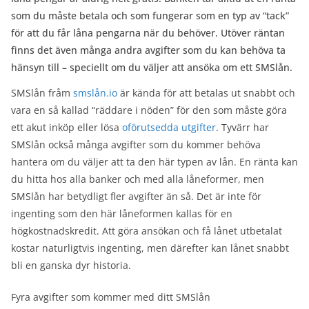
som du måste betala och som fungerar som en typ av “tack”
för att du får låna pengarna när du behöver. Utöver räntan
finns det även många andra avgifter som du kan behöva ta
hänsyn till – speciellt om du väljer att ansöka om ett SMSlån.
SMSlån fråm
smslån.io
är kända för att betalas ut snabbt och
vara en så kallad “räddare i nöden” för den som måste göra
ett akut inköp eller lösa
oförutsedda utgifter
. Tyvärr har
SMSlån också många avgifter som du kommer behöva
hantera om du väljer att ta den här typen av lån. En ränta kan
du hitta hos alla banker och med alla låneformer, men
SMSlån har betydligt fler avgifter än så. Det är inte för
ingenting som den här låneformen kallas för en
högkostnadskredit. Att göra ansökan och få lånet utbetalat
kostar naturligtvis ingenting, men därefter kan lånet snabbt
bli en ganska dyr historia.
Fyra avgifter som kommer med ditt SMSlån