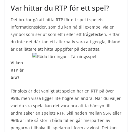
Var hittar du RTP för ett spel?
Det brukar gå att hitta RTP för ett spel i spelets
informationssidor, som du kan nå till exempel via en
symbol som ser ut som ett i eller ett frågetecken. Hittar
du inte det där kan ett alternativ vara att googla, ibland
är det lättare att hitta uppgifter på det sättet.
Vilken
RTP är
bra?
För slots är det vanligt att spelen har en RTP på över
95%, men vissa ligger lite högre än andra. När du väljer
vad du ska spela kan det vara bra att ta hänsyn till
andra saker än spelets RTP. Skillnaden mellan 95% eller
96% är inte så stor, i båda fallen går merparten av
pengarna tillbaka till spelarna i form av vinst. Det kan