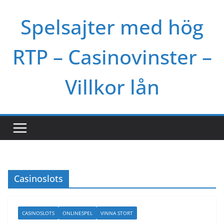
Skip
Spelsajter med hög
to
content
RTP – Casinovinster –
Villkor lån
Casinoslots
CASINOSLOTS
ONLINESPEL
VINNA STORT