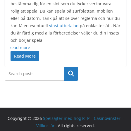
bestämma dig för en slot som du tycker verkar vara
rolig att spela. Du kan spela på surfplattan, mobilen
eller på datorn. Tänk på att se över reglerna och hur du
kan få en eventuell
vinst utbetalad
på enklaste sätt. När
du är färdig med alla förberedelser väljer du din insats
och börjar spela.
read more
Read More
Search
Copyright © 2026
Spelsajter med hög RTP – Casinovinster –
Villkor lån
. All rights reserved.