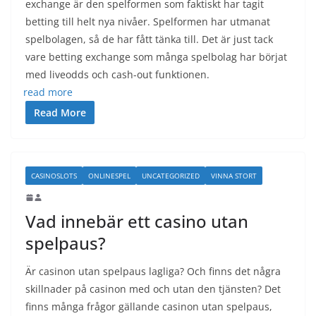
exchange är den spelformen som faktiskt har tagit
betting till helt nya nivåer. Spelformen har utmanat
spelbolagen, så de har fått tänka till. Det är just tack
vare betting exchange som många spelbolag har börjat
med liveodds och cash-out funktionen.
read more
Read More
CASINOSLOTS
ONLINESPEL
UNCATEGORIZED
VINNA STORT
Vad innebär ett casino utan
spelpaus?
Är casinon utan spelpaus lagliga? Och finns det några
skillnader på casinon med och utan den tjänsten? Det
finns många frågor gällande casinon utan spelpaus,