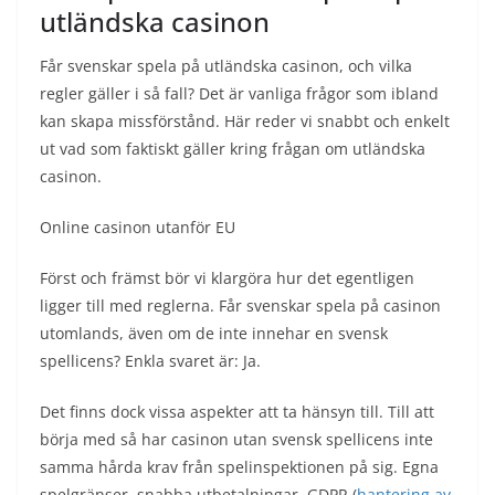
utländska casinon
Får svenskar spela på utländska casinon, och vilka
regler gäller i så fall? Det är vanliga frågor som ibland
kan skapa missförstånd. Här reder vi snabbt och enkelt
ut vad som faktiskt gäller kring frågan om utländska
casinon.
Online casinon utanför EU
Först och främst bör vi klargöra hur det egentligen
ligger till med reglerna. Får svenskar spela på casinon
utomlands, även om de inte innehar en svensk
spellicens? Enkla svaret är: Ja.
Det finns dock vissa aspekter att ta hänsyn till. Till att
börja med så har casinon utan svensk spellicens inte
samma hårda krav från spelinspektionen på sig. Egna
spelgränser, snabba utbetalningar, GDPR (
hantering av