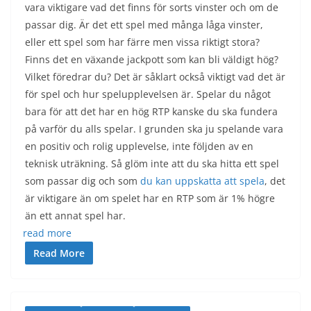
vara viktigare vad det finns för sorts vinster och om de
passar dig. Är det ett spel med många låga vinster,
eller ett spel som har färre men vissa riktigt stora?
Finns det en växande jackpott som kan bli väldigt hög?
Vilket föredrar du? Det är såklart också viktigt vad det är
för spel och hur spelupplevelsen är. Spelar du något
bara för att det har en hög RTP kanske du ska fundera
på varför du alls spelar. I grunden ska ju spelande vara
en positiv och rolig upplevelse, inte följden av en
teknisk uträkning. Så glöm inte att du ska hitta ett spel
som passar dig och som
du kan uppskatta att spela
, det
är viktigare än om spelet har en RTP som är 1% högre
än ett annat spel har.
read more
Read More